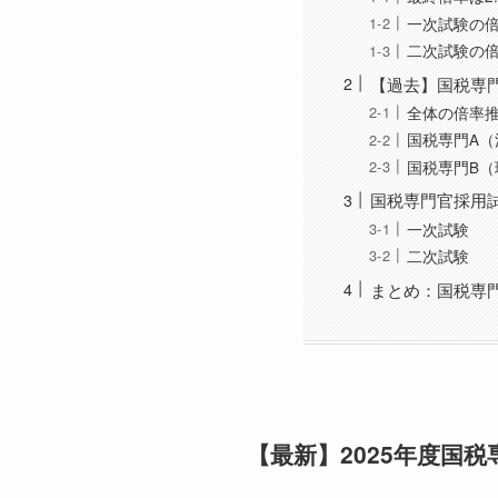
一次試験の倍
二次試験の倍
【過去】国税専
全体の倍率
国税専門A
国税専門B
国税専門官採用
一次試験
二次試験
まとめ：国税専
【最新】2025年度国