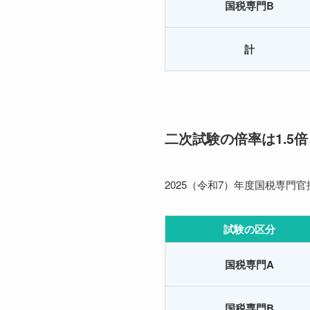
国税専門B
計
二次試験の倍率は1.5倍
2025（令和7）年度国税専門
試験の区分
国税専門A
国税専門B