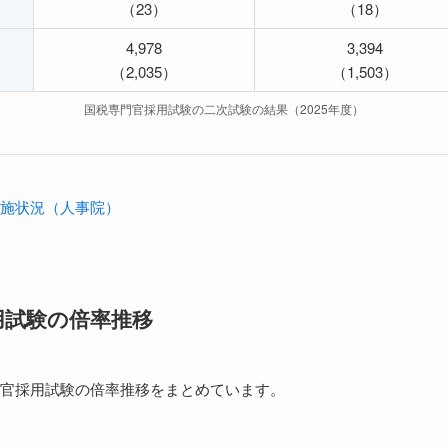
（23）
（18）
4,978
3,394
（2,035）
（1,503）
国税専門官採用試験の二次試験の結果（2025年度）
施状況（人事院）
用試験の倍率推移
官採用試験の倍率推移をまとめています。