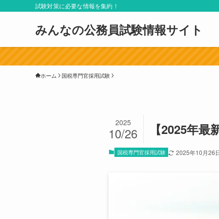
試験対策に必要な情報を集約！
みんなの公務員試験情報サイト
ホーム
国税専門官採用試験
2025
【2025年
10/26
国税専門官採用試験
2025年10月26