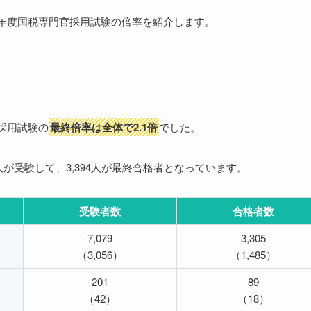
7）年度国税専門官採用試験の倍率を紹介します。
官採用試験の
最終倍率は全体で2.1倍
でした。
80人が受験して、3,394人が最終合格者となっています。
受験者数
合格者数
7,079
3,305
（3,056）
（1,485）
201
89
（42）
（18）