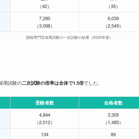
（42）
（35）
7,280
6,039
（3,098）
（2,549）
国税専門官採用試験の一次試験の結果（2025年度）
官採用試験の
二次試験の倍率は全体で1.5倍
でした。
受験者数
合格者数
4,844
3,305
（2,012）
（1,485）
134
89