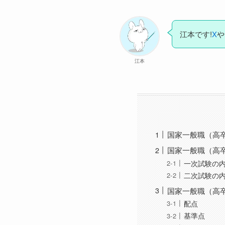
江本です!
X
や
江本
国家一般職（高
国家一般職（高
一次試験の
二次試験の
国家一般職（高
配点
基準点