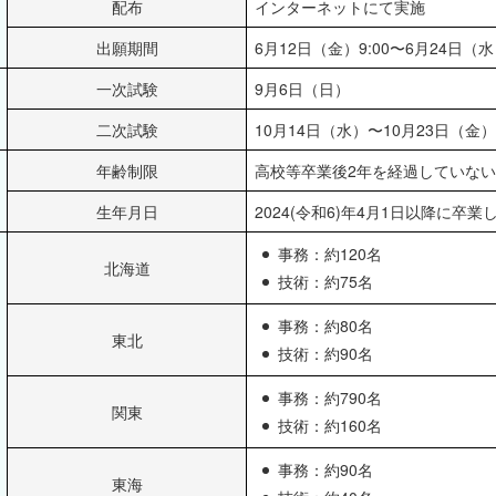
配布
インターネットにて実施
出願期間
6月12日（金）9:00〜6月24日（
一次試験
9月6日（日）
二次試験
10月14日（水）〜10月23日（金）
年齢制限
高校等卒業後2年を経過していな
生年月日
2024(令和6)年4月1日以降に卒
事務：約120名
北海道
技術：約75名
事務：約80名
東北
技術：約90名
事務：約790名
関東
技術：約160名
事務：約90名
東海