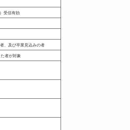
水）受信有効
い者、及び卒業見込みの者
業した者が対象